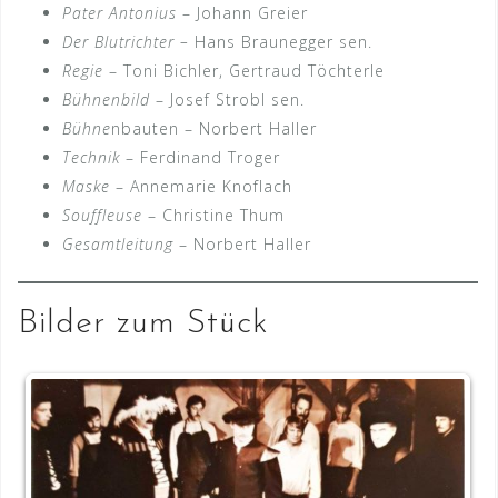
Pater Antonius
– Johann Greier
Der Blutrichter –
Hans Braunegger sen.
Regie
– Toni Bichler, Gertraud Töchterle
Bühnenbild
– Josef Strobl sen.
Bühne
nbauten – Norbert Haller
Technik
– Ferdinand Troger
Maske
– Annemarie Knoflach
Souffleuse
– Christine Thum
Gesamtleitung
– Norbert Haller
Bilder zum Stück