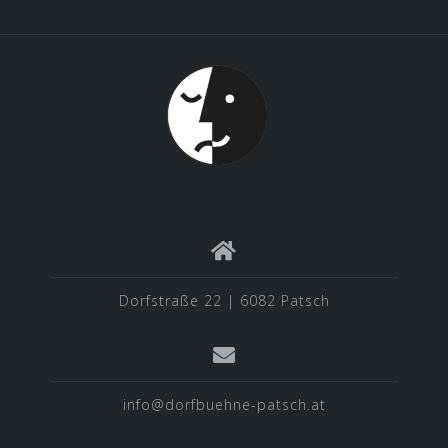
Dorfstraße 22 | 6082 Patsch
info@dorfbuehne-patsch.at