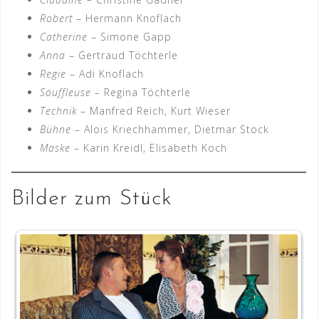
Robert
– Hermann Knoflach
Catherine
– Simone Gapp
Anna
– Gertraud Töchterle
Regie
– Adi Knoflach
Souffleuse
– Regina Töchterle
Technik
– Manfred Reich, Kurt Wieser
Bühne
– Alois Kriechhammer, Dietmar Stock
Maske
– Karin Kreidl, Elisabeth Koch
Bilder zum Stück