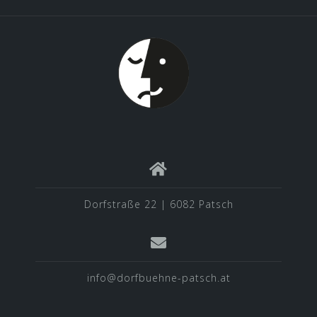
Dorfstraße 22 | 6082 Patsch
info@dorfbuehne-patsch.at