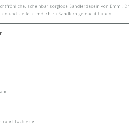
chtfröhliche, scheinbar sorglose Sandlerdasein von Emmi, D
gten und sie letztendlich zu Sandlern gemacht haben…
r
mann
rtraud Töchterle