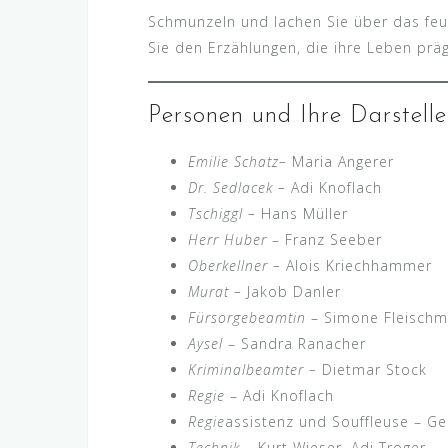
Schmunzeln und lachen Sie über das feu
Sie den Erzählungen, die ihre Leben prä
Personen und Ihre Darstelle
Emilie Schatz
–
Maria Angerer
Dr. Sedlacek
–
Adi Knoflach
Tschiggl –
Hans Müller
Herr Huber
– Franz Seeber
Oberkellner –
Alois Kriechhammer
Murat –
Jakob Danler
Fürsorgebeamtin
– Simone Fleisch
Aysel
– Sandra Ranacher
Kriminalbeamter –
Dietmar Stock
Regie
– Adi Knoflach
Regie
assistenz und Souffleuse – Ge
Technik
– Kurt Wieser, Adi Troger