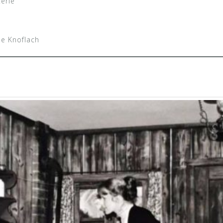
terle
e Knoflach