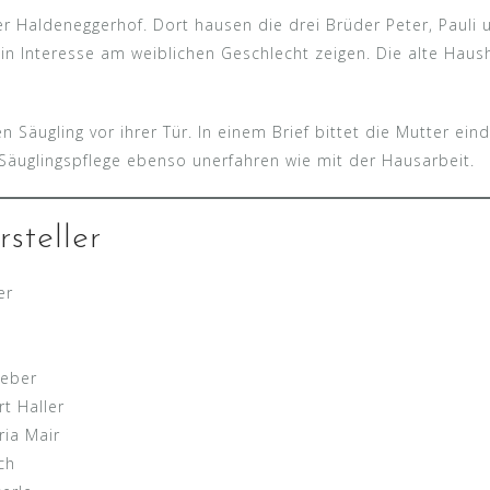
r Haldeneggerhof. Dort hausen die drei Brüder Peter, Pauli un
in Interesse am weiblichen Geschlecht zeigen. Die alte Haush
n Säugling vor ihrer Tür. In einem Brief bittet die Mutter ein
 Säuglingspflege ebenso unerfahren wie mit der Hausarbeit.
steller
er
eeber
t Haller
ia Mair
ch