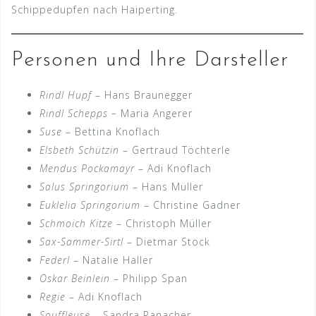
Schippedupfen nach Haiperting.
Personen und Ihre Darsteller
Rindl Hupf
– Hans Braunegger
Rindl Schepps –
Maria Angerer
Suse
– Bettina Knoflach
Elsbeth Schützin
– Gertraud Töchterle
Mendus Pockamayr
– Adi Knoflach
Salus Springorium
– Hans Müller
Euklelia Springorium
– Christine Gadner
Schmoich Kitze
– Christoph Müller
Sax-Sammer-Sirtl
– Dietmar Stock
Federl
– Natalie Haller
Oskar Beinlein
– Philipp Span
Regie
– Adi Knoflach
Souffleuse
– Sandra Ranacher